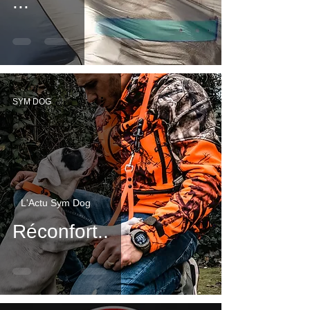
...
SYM DOG
L'Actu Sym Dog
Réconfort..