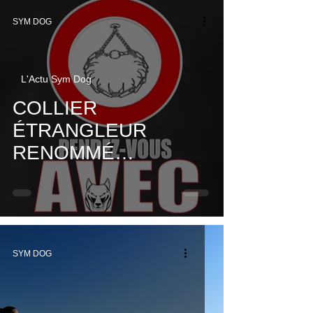
SYM DOG
L'Actu Sym Dog
COLLIER
ÉTRANGLEUR
RENOMMÉ
SANITAIRE, MOUAIS
C'EST PLUS
SYMPA...
SYM DOG