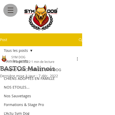
Post
Tous les posts
SYM DOG
Tous les posts
19 sept. 2022
1 min de lecture
BASTOS Malinois
CHIENS SANCTUARISÉS SYM DOG
Dernière mise à jour :
7 déc. 2022
CHIENS ADOPTÉS EN FAMILLE
NOS ETOILES...
Nos Sauvetages
Formations & Stage Pro
L'Actu Sym Dog