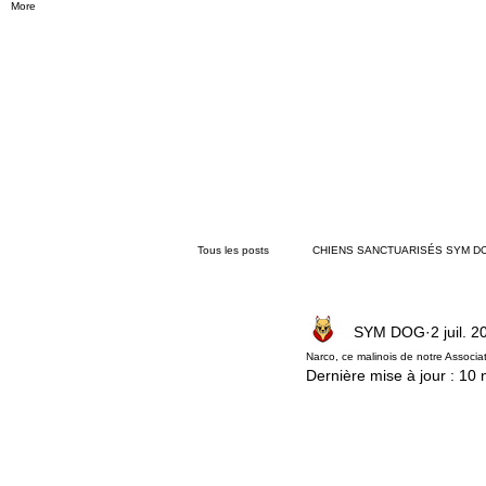
More
Tous les posts
CHIENS SANCTUARISÉS SYM D
SYM DOG
2 juil. 
L'Actu Sym Dog
Préventions
San
Narco, ce malinois de notre Associati
Dernière mise à jour :
10 