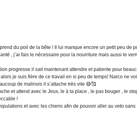
eprend du poil de la bête ! Il lui manque encore un petit peu de p
anté , j’ai fais le nécessaire pour la nourriture mais aussi le ver
ion progresse il sait maintenant attendre et patiente pour beau
. alors je suis fière de ce travail en si peu de temps! Narco ne vo
oup de malinois il s’attache très vite 😅🥰
ache et attend avec le Jeux, le à ta place , le pas bouger , le stop
eccable !
nipulations et avec les chiens afin de pouvoir aller au veto san