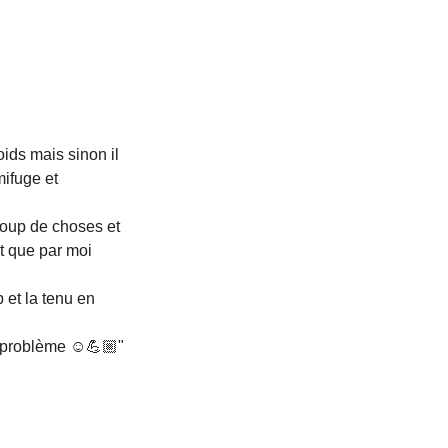
oids mais sinon il 
mifuge et 
coup de choses et 
it que par moi 
 et la tenu en 
s problème ☺️💪🏼"