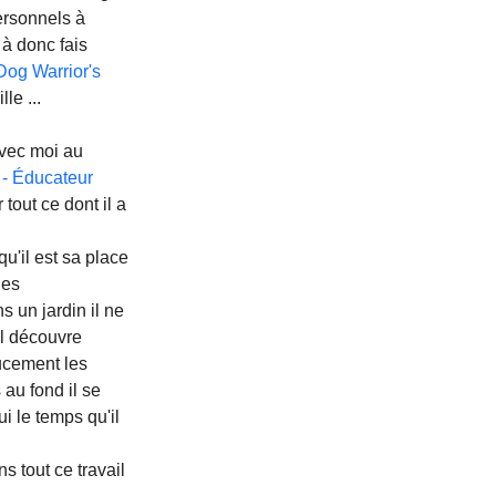
ersonnels à 
 à donc fais 
Dog Warrior's
le ...
avec moi au 
- Éducateur 
 tout ce dont il a 
qu'il est sa place 
ues 
s un jardin il ne 
il découvre 
ucement les 
 au fond il se 
i le temps qu'il 
tout ce travail 