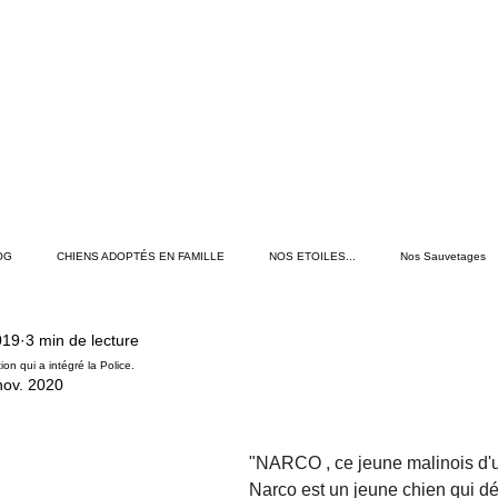
OG
CHIENS ADOPTÉS EN FAMILLE
NOS ETOILES...
Nos Sauvetages
2019
3 min de lecture
té et Entretien de son chien
Rando, Balades & Voyages
Conseils Chiot
on qui a intégré la Police.
nov. 2020
"NARCO , ce jeune malinois d'un
Narco est un jeune chien qui dé