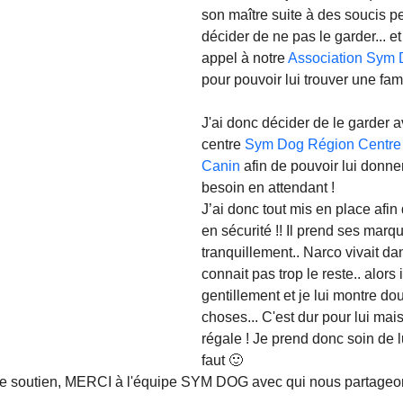
son maître suite à des soucis p
décider de ne pas le garder... et
appel à notre 
Association Sym 
pour pouvoir lui trouver une famil
J'ai donc décider de le garder 
centre 
Sym Dog Région Centre 
Canin
 afin de pouvoir lui donner
besoin en attendant !
J’ai donc tout mis en place afin 
en sécurité !! Il prend ses marq
tranquillement.. Narco vivait dan
connait pas trop le reste.. alors 
gentillement et je lui montre do
choses... C'est dur pour lui mais
régale ! Je prend donc soin de lu
faut 🙂
e soutien, MERCI à l'équipe SYM DOG avec qui nous partageons 