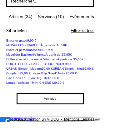
Services (10)
Événements (90)
Articles (34)
34 articles
Filtrer et trier
Prix
Bracelet gravé
9,90 €
Nouveauté !
Prix promotionnel
MÉDAILLES GRAVÉES
À partir de
16,50€
Nouveauté !
Prix
Bracelet personnalisable
19,95 €
Prix promotionnel
Muselière Baskerville Invisa
À partir de
25,95€
NOUVEAU !
Prix promotionnel
Collier spécial « Lévrier & Whippet»
À partir de
35,00€
Prix
PORTE CLEFS / LAISSE D'URGENCE
9,99 €
Nouveauté
Prix
Prix
URBAN Simply - Medium
29,00 €
URBAN Simply - Mini
26,00 €
Prix
Nouveauté !
Prix
Coupleur
15,00 €
Laisse Grip "Hard" Noire
25,00 €
Dog life
Prix
Sac à dos 15L Sym Dog Life
45,00 €
Prix
Longe "spéciale" MINI CHIENS !
29,00 €
Voir plus
Réserver un rdv en ligne
Nous contacter
A Propos de nous
©
2007-2026
création SYM DOG -
Mentions Légales
-
Conditions Générales de Ventes