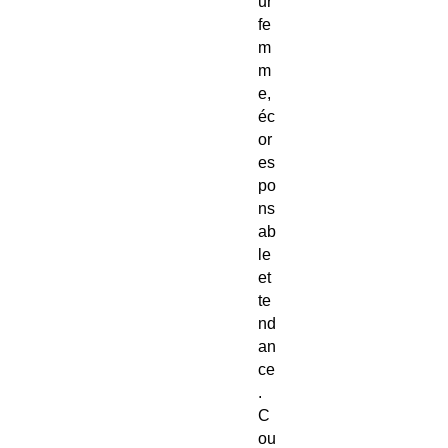
ur
fe
m
m
e,
éc
or
es
po
ns
ab
le
et
te
nd
an
ce
.
C
ou