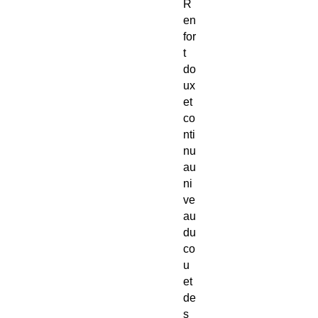
R
en
for
t
do
ux
et
co
nti
nu
au
ni
ve
au
du
co
u
et
de
s