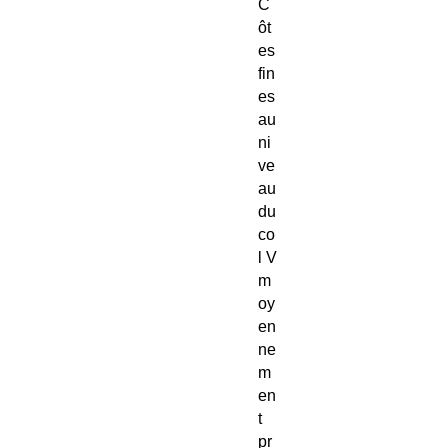
C
ôt
es
fin
es
au
ni
ve
au
du
co
l V
m
oy
en
ne
m
en
t
pr