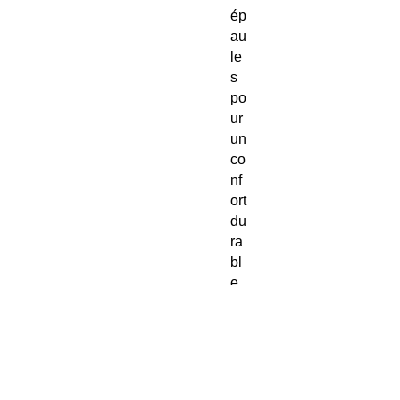
ép
au
le
s
po
ur
un
co
nf
ort
du
ra
bl
e
-
Gr
a
m
m