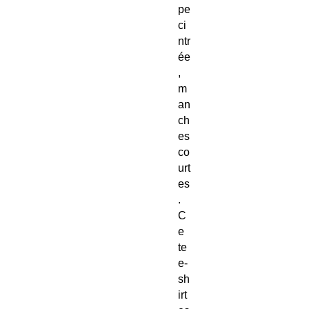
pe
ci
ntr
ée
,
m
an
ch
es
co
urt
es
.
C
e
te
e-
sh
irt