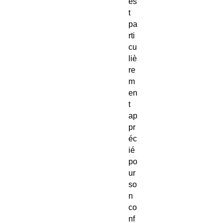
es
t
pa
rti
cu
liè
re
m
en
t
ap
pr
éc
ié
po
ur
so
n
co
nf