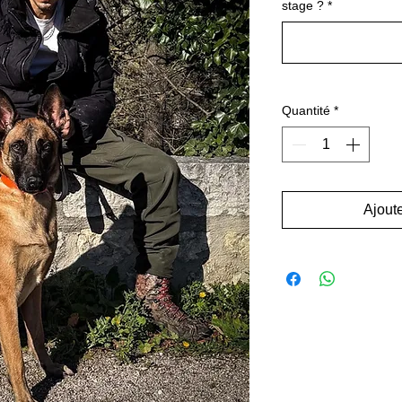
stage ?
*
Quantité
*
Ajoute