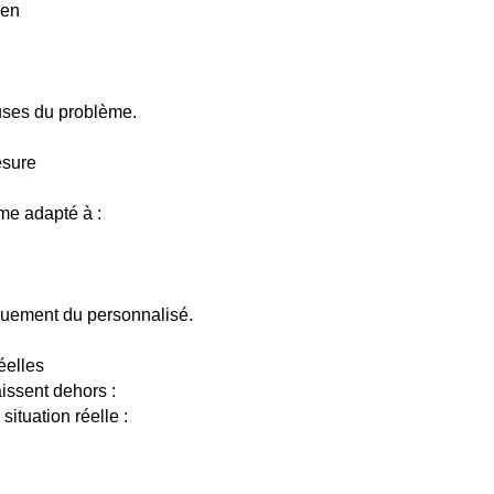
ien
uses du problème.
esure
me adapté à :
uement du personnalisé.
éelles
aissent dehors :
situation réelle :