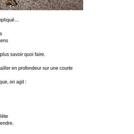
ompliqué…
as
iens
lus savoir quoi faire.
vailler en profondeur sur une courte
ue, on agit :
lète
rendre.