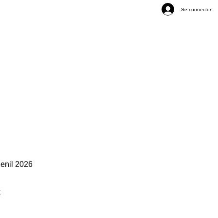
Se connecter
enil 2026
Prix
€
promotionnel