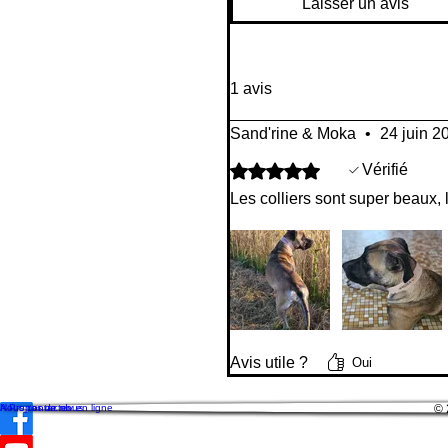
Laisser un avis
1 avis
Sand'rine & Moka
•
24 juin 2
Noté 5 sur 5.
Vérifié
Les colliers sont super beaux,
Avis utile ?
Oui
Réserver un rdv en ligne
Nous contacter
A Propos de nous
© 