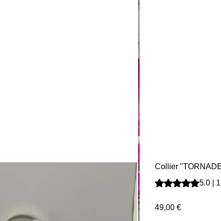
Collier "TORNAD
La note est de 5.0 
5.0 | 
Prix
49,00 €