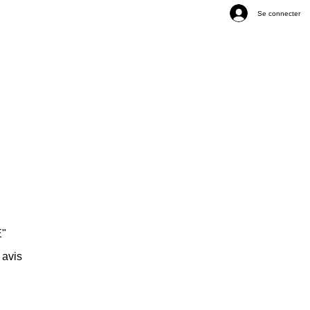
Se connecter
E"
sur cinq étoiles sur la base de 1 avis
1 avis