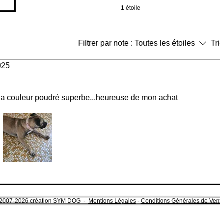
1 étoile
Filtrer par note :
Toutes les étoiles
Tri
025
 la couleur poudré superbe...heureuse de mon achat
2007-2026 création SYM DOG -
Mentions Légales
-
Conditions Générales de Ven