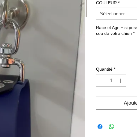
COULEUR
*
Sélectionner
Race et Age + si pos
cou de votre chien
*
Quantité
*
Ajoute