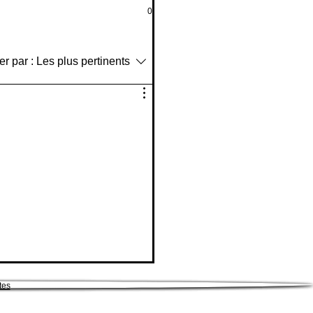
0
er par :
Les plus pertinents
tes