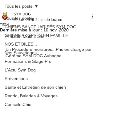
Tous les posts
SYM DOG
Tous les posts
31 juil. 2019
2 min de lecture
TITAN
CHIENS SANCTUARISÉS SYM DOG
Dernière mise à jour :
10 nov. 2020
CHIENS ADOPTÉS EN FAMILLE
Amstaff, Mâle 2 ans
NOS ETOILES...
En Procédure morsures...Pris en charge par 
Nos Sauvetages
Gérôme SYM DOG Aubagne
Formations & Stage Pro
L'Actu Sym Dog
Préventions
Santé et Entretien de son chien
Rando, Balades & Voyages
Conseils Chiot