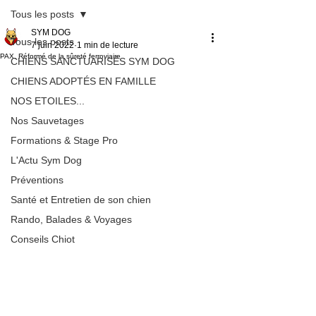
Tous les posts
SYM DOG
Tous les posts
7 juin 2022
1 min de lecture
PAX, Réformé de la sûreté ferroviaire
CHIENS SANCTUARISÉS SYM DOG
CHIENS ADOPTÉS EN FAMILLE
NOS ETOILES...
Nos Sauvetages
Formations & Stage Pro
L'Actu Sym Dog
Préventions
Santé et Entretien de son chien
Rando, Balades & Voyages
Conseils Chiot