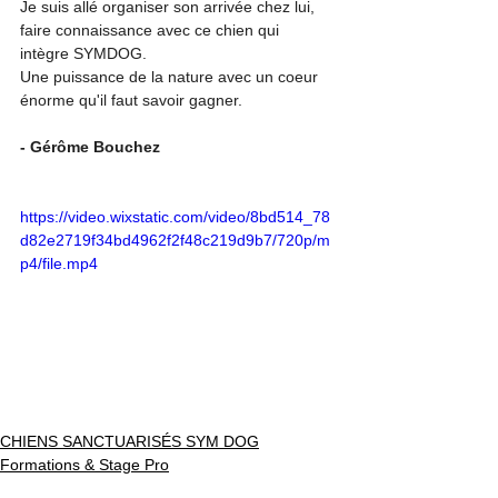
Je suis allé organiser son arrivée chez lui, 
faire connaissance avec ce chien qui 
intègre SYMDOG. 
Une puissance de la nature avec un coeur 
énorme qu'il faut savoir gagner. 
- Gérôme Bouchez
https://video.wixstatic.com/video/8bd514_78
d82e2719f34bd4962f2f48c219d9b7/720p/m
p4/file.mp4
CHIENS SANCTUARISÉS SYM DOG
Formations & Stage Pro