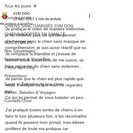
Tous les posts
SYM DOG
Tous les posts
12 déc. 2017
1 min de lecture
Ma pratique aujourd'hui...
CHIENS SANCTUARISÉS SYM DOG
Je pratique le chien de manière instinctive, 
CHIENS ADOPTÉS EN FAMILLE
je ne réfléchis plus, ce qui me permet 
d'échanger avec le chien sans manque de 
NOS ETOILES...
compréhension, je suis aussi réactif que lui.
Nos Sauvetages
Je remplace la friandise et j’essaie de 
Formations & Stage Pro
donner envie aux chiens de me suivre, se 
faire apprécier du chien sans violences...
L'Actu Sym Dog
Préventions
Je pense que le chien est plus rapide que 
Santé et Entretien de son chien
nous, il analyse ce que vous ne regardez 
pas...
Rando, Balades & Voyages
Ce qui lui permet de vous balader un peu...
Conseils Chiot
J'ai pratiqué toutes sortes de chiens à en 
faire le tour plusieurs fois, à les reconnaître 
quand ils passent mon portail, mes élèves 
profitent de toute ma pratique car 