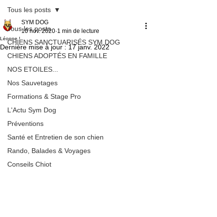
Tous les posts
SYM DOG
Tous les posts
10 nov. 2020
1 min de lecture
Léonne !
CHIENS SANCTUARISÉS SYM DOG
Dernière mise à jour :
17 janv. 2022
CHIENS ADOPTÉS EN FAMILLE
NOS ETOILES...
Nos Sauvetages
Formations & Stage Pro
L'Actu Sym Dog
Préventions
Santé et Entretien de son chien
Rando, Balades & Voyages
Conseils Chiot