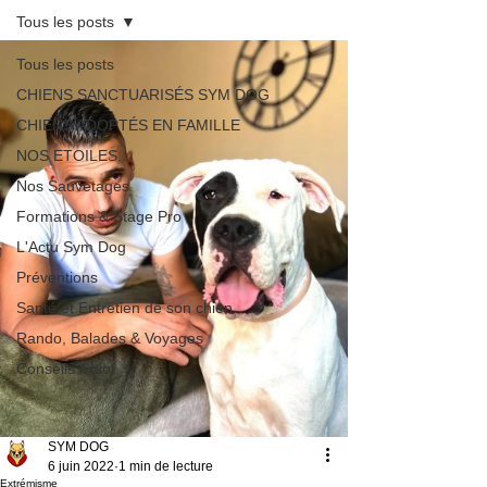
Tous les posts
Tous les posts
CHIENS SANCTUARISÉS SYM DOG
CHIENS ADOPTÉS EN FAMILLE
NOS ETOILES...
Nos Sauvetages
Formations & Stage Pro
L'Actu Sym Dog
Préventions
Santé et Entretien de son chien
Rando, Balades & Voyages
Conseils Chiot
SYM DOG
6 juin 2022
1 min de lecture
Extrémisme