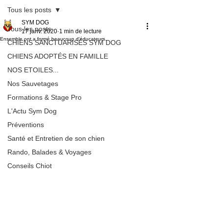
Tous les posts
SYM DOG
Tous les posts
17 janv. 2020
1 min de lecture
Ensemble ont a formé beaucoup d'éducateurs..
CHIENS SANCTUARISÉS SYM DOG
CHIENS ADOPTÉS EN FAMILLE
NOS ETOILES...
Nos Sauvetages
Formations & Stage Pro
L'Actu Sym Dog
Préventions
Santé et Entretien de son chien
Rando, Balades & Voyages
Conseils Chiot