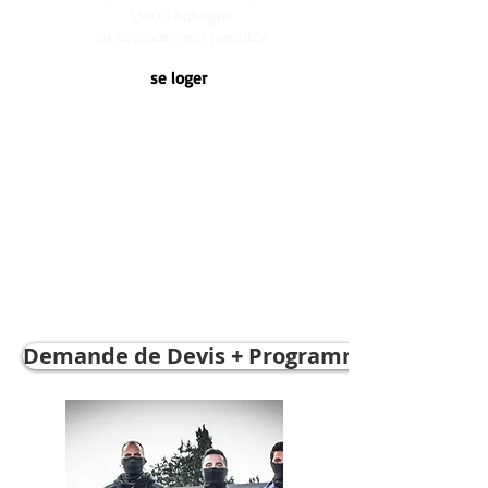
13400 Aubagne
ou déplacement possible
se loger
5 hotels autours du centre, 1 camping (le
garlaban), location particulier (leboncoin,
airbnb)
Gare à 5min, Aéroport 45min, sortie
d'autoroute 2 min
Demande de Devis + Programme détaillé