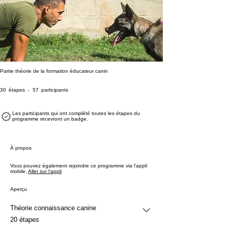
Partie théorie de la formation éducateur canin
30 étapes
57 participants
30
étapes
57
participants
Les participants qui ont complété toutes les étapes du
programme recevront un badge.
À propos
Vous pouvez également rejoindre ce programme via l'appli
mobile.
Aller sur l'appli
Aperçu
Théorie connaissance canine
.
20 étapes