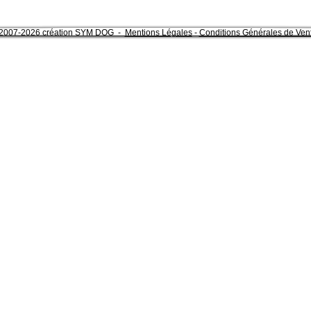
2007-2026 création SYM DOG -
Mentions Légales
-
Conditions Générales de Ven