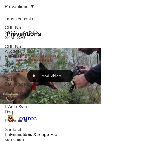
Préventions
Tous les posts
CHIENS
SANCTUARISÉS
Préventions
SYM DOG
CHIENS
ADOPTÉS EN
FAMILLE
NOS
ETOILES...
Load video
Nos
Sauvetages
Formations &
Stage Pro
L'Actu Sym
Dog
SYM DOG
Préventions
Santé et
Entretien de
Formations & Stage Pro
son chien