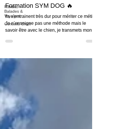
Formation SYM DOG 🔥
Rando,
Balades &
Voyages
Ils s'entrainent très dur pour mériter ce métier.
Je n'enseigne pas une méthode mais le
Conseils Chiot
savoir être avec le chien, je transmets mon
vécu...